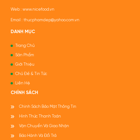
Web :
www.nicefood.vn
Email : thucphamdep@yahoo.com.vn
DANH MỤC
Trang Chủ
Sản Phẩm
Giới Thiệu
Chủ Đề & Tin Tức
Liên Hệ
CHÍNH SÁCH
Chính Sách Bảo Mật Thông Tin
Hình Thức Thanh Toán
Vận Chuyển Và Giao Nhận
Bảo Hành Và Đổi Trả