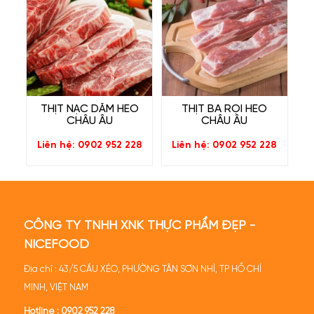
THỊT NẠC DĂM HEO
THỊT BA RỌI HEO
CHÂU ÂU
CHÂU ÂU
Liên hệ: 0902 952 228
Liên hệ: 0902 952 228
CÔNG TY TNHH XNK THỰC PHẨM ĐẸP -
NICEFOOD
Địa chỉ : 43/5 CẦU XÉO, PHƯỜNG TÂN SƠN NHÌ, TP HỒ CHÍ
MINH, VIỆT NAM
Hotline :
0902 952 228