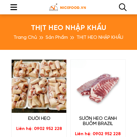
THỊT HEO NHẬP KHẨU
Trang Chủ
Sản Phẩm
THỊT HEO NHẬP KHẨU
ĐUÔI HEO
SƯỜN HEO CÁNH
BUỒM BRAZIL
Liên hệ: 0902 952 228
Liên hệ: 0902 952 228