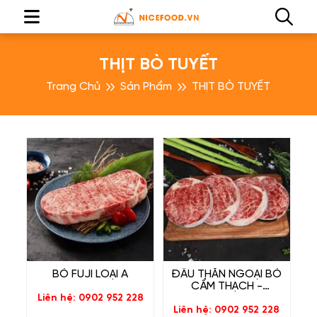
THỊT BÒ TUYẾT
Trang Chủ
Sản Phẩm
THỊT BÒ TUYẾT
BÒ FUJI LOẠI A
ĐẦU THĂN NGOẠI BÒ
CẨM THẠCH -
HOKUBE RIBEYE
Liên hệ: 0902 952 228
Liên hệ: 0902 952 228