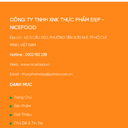
CÔNG TY TNHH XNK THỰC PHẨM ĐẸP -
NICEFOOD
Địa chỉ : 43/5 CẦU XÉO, PHƯỜNG TÂN SƠN NHÌ, TP HỒ CHÍ
MINH, VIỆT NAM
Hotline :
0902 952 228
Web :
www.nicefood.vn
Email : thucphamdep@yahoo.com.vn
DANH MỤC
Trang Chủ
Sản Phẩm
Giới Thiệu
Chủ Đề & Tin Tức