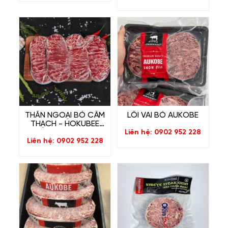
THĂN NGOẠI BÒ CẨM
LÕI VAI BÒ AUKOBE
THẠCH - HOKUBEE
STRIPLOIN
Liên hệ: 0902 952 228
Liên hệ: 0902 952 228