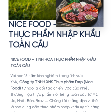
NICE FOOD – TINH HOA
THỰC PHẨM NHẬP KHẨU
TOÀN CẦU
NICE FOOD – TINH HOA THỰC PHẨM NHẬP KHẨU
TOÀN CẦU
Với hơn 15 năm kinh nghiệm trong lĩnh vực
XNK,
Công ty TNHH XNK Thực phẩm Đẹp (Nice
Food)
tự hào là đối tác chiến lược của nhiều
thương hiệu thực phẩm nổi tiếng toàn cầu từ Mỹ,
Úc, Nhật Bản, Brazil... Chúng tôi khẳng định vị thế
là nhà cung cấp thực phẩm nhập khẩu uy tín hàng