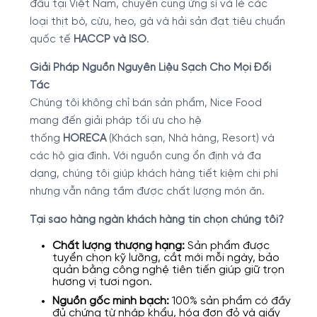
đầu tại Việt Nam, chuyên cung ứng sỉ và lẻ các
loại thịt bò, cừu, heo, gà và hải sản đạt tiêu chuẩn
quốc tế
HACCP và ISO
.
Giải Pháp Nguồn Nguyên Liệu Sạch Cho Mọi Đối
Tác
Chúng tôi không chỉ bán sản phẩm, Nice Food
mang đến giải pháp tối ưu cho hệ
thống
HORECA
(Khách sạn, Nhà hàng, Resort) và
các hộ gia đình. Với nguồn cung ổn định và đa
dạng, chúng tôi giúp khách hàng tiết kiệm chi phí
nhưng vẫn nâng tầm được chất lượng món ăn.
Tại sao hàng ngàn khách hàng tin chọn chúng tôi?
Chất lượng thượng hạng:
Sản phẩm được
tuyển chọn kỹ lưỡng, cắt mới mỗi ngày, bảo
quản bằng công nghệ tiên tiến giúp giữ trọn
hương vị tươi ngon.
Nguồn gốc minh bạch:
100% sản phẩm có đầy
đủ chứng từ nhập khẩu, hóa đơn đỏ và giấy