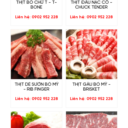
THỊT BÒ CHỮ T - T-
THỊT ĐẦU NẠC CỔ -
BONE
CHUCK TENDER
Liên hệ: 0902 952 228
Liên hệ: 0902 952 228
THỊT DẺ SƯỜN BÒ MỸ
THỊT GẦU BÒ MỸ -
- RIB FINGER
BRISKET
Liên hệ: 0902 952 228
Liên hệ: 0902 952 228