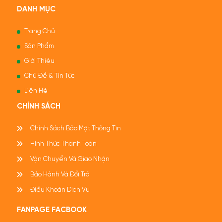
DANH MỤC
Trang Chủ
Sản Phẩm
Giới Thiệu
Chủ Đề & Tin Tức
Liên Hệ
CHÍNH SÁCH
Chính Sách Bảo Mật Thông Tin
Hình Thức Thanh Toán
Vận Chuyển Và Giao Nhận
Bảo Hành Và Đổi Trả
Điều Khoản Dịch Vụ
FANPAGE FACBOOK