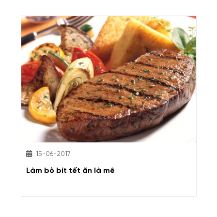
15-06-2017
Làm bò bít tết ăn là mê
C
k
K
m