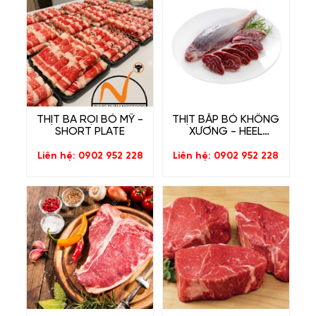
THỊT BA RỌI BÒ MỸ -
THỊT BẮP BÒ KHÔNG
SHORT PLATE
XƯƠNG - HEEL
MUSCLE BEEF
Liên hệ: 0902 952 228
Liên hệ: 0902 952 228