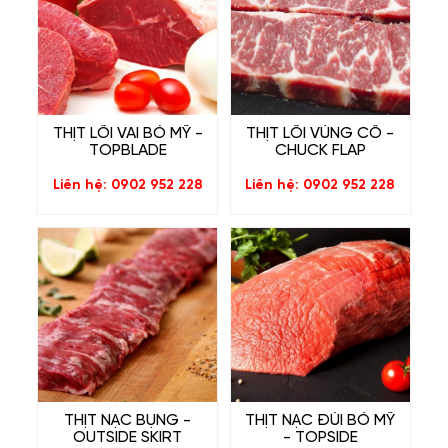
THỊT LÕI VAI BÒ MỸ -
THỊT LÕI VÙNG CỔ -
TOPBLADE
CHUCK FLAP
Liên hệ: 0902 952 228
Liên hệ: 0902 952 228
THỊT NẠC BỤNG -
THỊT NẠC ĐÙI BÒ MỸ
OUTSIDE SKIRT
- TOPSIDE