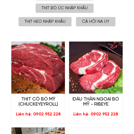
THỊT BÒ ÚC NHẬP KHẨU
THỊT HEO NHẬP KHẨU
CÁ HỒI NA UY
THỊT CỔ BÒ MỸ
ĐẦU THĂN NGOẠI BÒ
(CHUCKEYEYROLL)
MỸ - RIBEYE
Liên hệ: 0902 952 228
Liên hệ: 0902 952 228