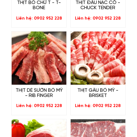
THỊT BÒ CHỮ T - T-
THỊT ĐẦU NẠC CỔ -
BONE
CHUCK TENDER
Liên hệ: 0902 952 228
Liên hệ: 0902 952 228
THỊT DẺ SƯỜN BÒ MỸ
THỊT GẦU BÒ MỸ -
- RIB FINGER
BRISKET
Liên hệ: 0902 952 228
Liên hệ: 0902 952 228