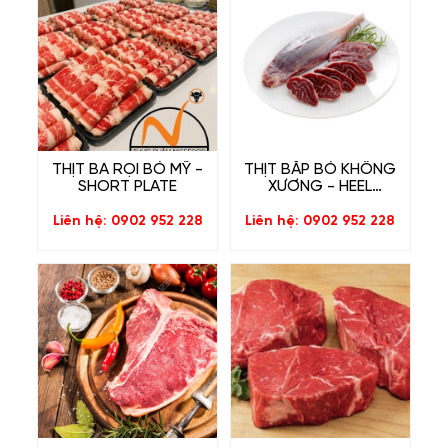
THỊT BA RỌI BÒ MỸ -
THỊT BẮP BÒ KHÔNG
SHORT PLATE
XƯƠNG - HEEL
MUSCLE BEEF
Liên hệ: 0902 952 228
Liên hệ: 0902 952 228