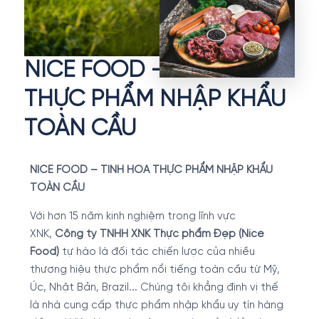
NICE FOOD – TINH HOA
THỰC PHẨM NHẬP KHẨU
TOÀN CẦU
NICE FOOD – TINH HOA THỰC PHẨM NHẬP KHẨU
TOÀN CẦU
Với hơn 15 năm kinh nghiệm trong lĩnh vực
XNK,
Công ty TNHH XNK Thực phẩm Đẹp (Nice
Food)
tự hào là đối tác chiến lược của nhiều
thương hiệu thực phẩm nổi tiếng toàn cầu từ Mỹ,
Úc, Nhật Bản, Brazil... Chúng tôi khẳng định vị thế
là nhà cung cấp thực phẩm nhập khẩu uy tín hàng