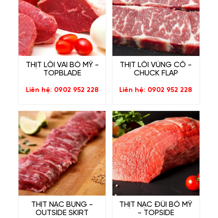
THỊT LÕI VAI BÒ MỸ -
THỊT LÕI VÙNG CỔ -
TOPBLADE
CHUCK FLAP
Liên hệ: 0902 952 228
Liên hệ: 0902 952 228
THỊT NẠC BỤNG -
THỊT NẠC ĐÙI BÒ MỸ
OUTSIDE SKIRT
- TOPSIDE