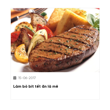
15-06-2017
Làm bò bít tết ăn là mê
C
k
K
m