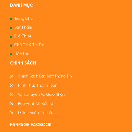
DANH MỤC
Trang Chủ
Sản Phẩm
Giới Thiệu
Chủ Đề & Tin Tức
Liên Hệ
CHÍNH SÁCH
Chính Sách Bảo Mật Thông Tin
Hình Thức Thanh Toán
Vận Chuyển Và Giao Nhận
Bảo Hành Và Đổi Trả
Điều Khoản Dịch Vụ
FANPAGE FACBOOK