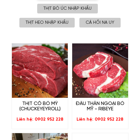
THỊT BÒ ÚC NHẬP KHẨU
THỊT HEO NHẬP KHẨU
CÁ HỒI NA UY
THỊT CỔ BÒ MỸ
ĐẦU THĂN NGOẠI BÒ
(CHUCKEYEYROLL)
MỸ - RIBEYE
Liên hệ: 0902 952 228
Liên hệ: 0902 952 228