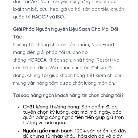
đầu tại Việt Nam, chuyên cung ứng sỉ và lẻ các
loại thịt bò, cừu, heo, gà và hải sản đạt tiêu chuẩn
quốc tế
HACCP và ISO
.
Giải Pháp Nguồn Nguyên Liệu Sạch Cho Mọi Đối
Tác
Chúng tôi không chỉ bán sản phẩm, Nice Food
mang đến giải pháp tối ưu cho hệ
thống
HORECA
(Khách sạn, Nhà hàng, Resort) và
các hộ gia đình. Với nguồn cung ổn định và đa
dạng, chúng tôi giúp khách hàng tiết kiệm chi phí
nhưng vẫn nâng tầm được chất lượng món ăn.
Tại sao hàng ngàn khách hàng tin chọn chúng tôi?
Chất lượng thượng hạng:
Sản phẩm được
tuyển chọn kỹ lưỡng, cắt mới mỗi ngày, bảo
quản bằng công nghệ tiên tiến giúp giữ trọn
hương vị tươi ngon.
Nguồn gốc minh bạch:
100% sản phẩm có đầy
đủ chứng từ nhập khẩu, hóa đơn đỏ và giấy