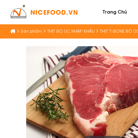
Trang Chủ
Sản phẩm
THỊT BÒ ÚC NHẬP KHẨU
THỊT T-BONE BÒ Ú