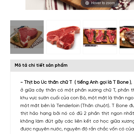
Hover to zoom
Mô tả chi tiết sản phẩm
- Thịt bò Úc
thăn chữ T ( tiếng Anh gọi là T Bone )
,
ở giữa cây thăn có một phần xương chữ T, phần th
khu vực sườn cuối của con Bò, một mặt là thăn ngoại 
một mặt bên là Tenderloin (Thăn chuột). T Bone đ
thịt hảo hạng bởi nó có đủ 2 phần thịt ngon nhất
không làm đứt gãy các liên kết cơ học giữa xương 
được nguyên nước, nguyên độ rắn chắc vốn có của 