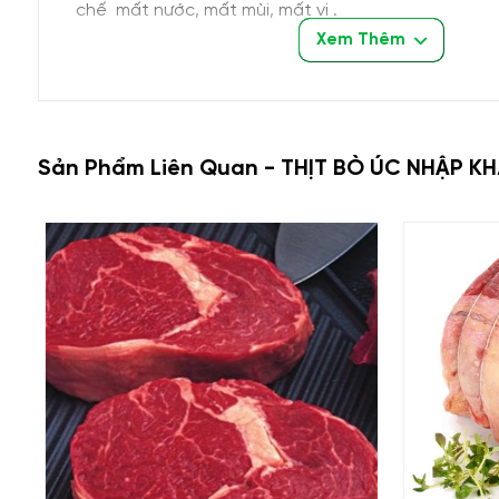
chế mất nước, mất mùi, mất vị .
Xem Thêm
- Quy cách đóng gói
: Sản phẩm được nhập khẩu tr
đóng bao bì hút chân không kỹ lượng theo từng khối
Sản Phẩm Liên Quan - THỊT BÒ ÚC NHẬP K
- Trọng lượng: giao động từ 7 - 9 kg / khối thịt
- Bảo quản
: có thể bảo quản đông trong ngăn đá vớ
Trước khi sử dụng nên xả đông 30 – 40 phút. Không