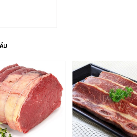
ực tiếp từ Úc & được
 thịt
HẨU
i nhiệt độ -18 độ C.
 nên để thịt tan giá