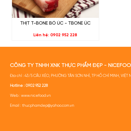
đôi so với cá và thịt gia cầm. Ăn thịt bò Úc không
mắc bệnh thiếu máu mà còn giúp tăng cường h
ngừa bệnh tật.
THỊT T-BONE BÒ ÚC - TBONE ÚC
- Chế biến:
cắt miếng dày từ 8mm - 1,2 cm dù
Liên hệ: 0902 952 228
steak thượng hạng, hoặc nướng BBQ ăn kèm sốt là
CÔNG TY TNHH XNK THỰC PHẨM ĐẸP - NICEFO
Địa chỉ : 43/5 CẦU XÉO, PHƯỜNG TÂN SƠN NHÌ, TP HỒ CHÍ MINH, VIỆT
Hotline :
0902 952 228
Web :
www.nicefood.vn
Email : thucphamdep@yahoo.com.vn