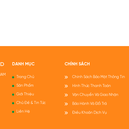
 chỉ làm giảm nguy cơ
ệ miễn dịch, phòng
ng cho món bò beef
 ngon tuyệt.
OD
DANH MỤC
CHÍNH SÁCH
 NAM
Trang Chủ
Chính Sách Bảo Mật Thông Tin
Sản Phẩm
Hình Thức Thanh Toán
Giới Thiệu
Vận Chuyển Và Giao Nhận
Chủ Đề & Tin Tức
Bảo Hành Và Đổi Trả
Liên Hệ
Điều Khoản Dịch Vụ