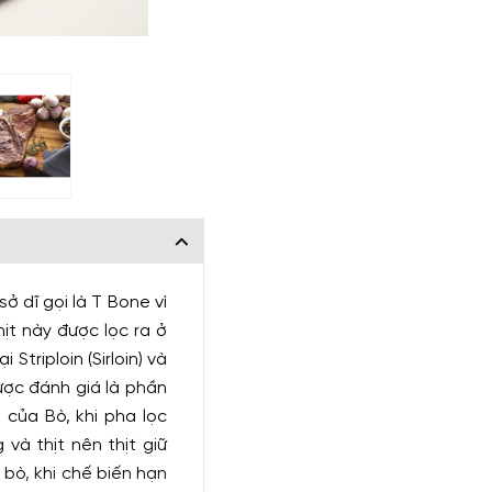
 sở dĩ gọi là T Bone vì
ịt này được lọc ra ở
Striploin (Sirloin) và
ược đánh giá là phần
 của Bò, khi pha lọc
và thịt nên thịt giữ
bò, khi chế biến hạn