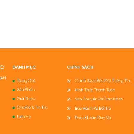
nướng BBQ, áp chảo,
OD
DANH MỤC
CHÍNH SÁCH
 NAM
Trang Chủ
Chính Sách Bảo Mật Thông Tin
Sản Phẩm
Hình Thức Thanh Toán
Giới Thiệu
Vận Chuyển Và Giao Nhận
Chủ Đề & Tin Tức
Bảo Hành Và Đổi Trả
Liên Hệ
Điều Khoản Dịch Vụ