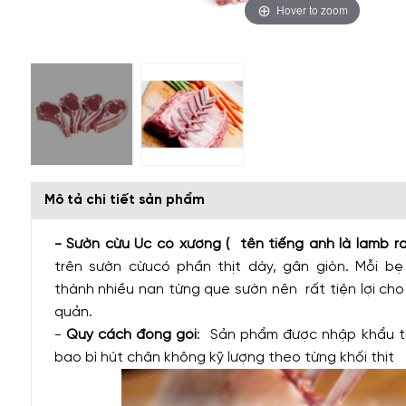
Hover to zoom
Mô tả chi tiết sản phẩm
- Sườn cừu Úc có xương ( tên tiếng anh là lamb ra
trên sườn cừucó phần thịt dày, gân giòn. Mỗi b
thành nhiều nan từng que sườn nên rất tiện lợi cho
quản.
-
Quy cách đóng gói
: Sản phẩm được nhập khẩu t
bao bì hút chân không kỹ lượng theo từng khối thịt