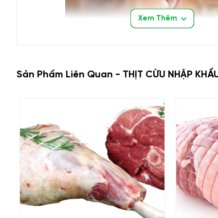
Xem Thêm
Sản Phẩm Liên Quan - THỊT CỪU NHẬP KHẨ
-
Trọng lượng: giao động từ 1 - 1,5 kg / bẹ sườn
-
Bảo quản:
có thể bảo quản đông trong ngăn đá v
Trước khi sử dụng nên xả đông 30 – 40 phút. Khôn