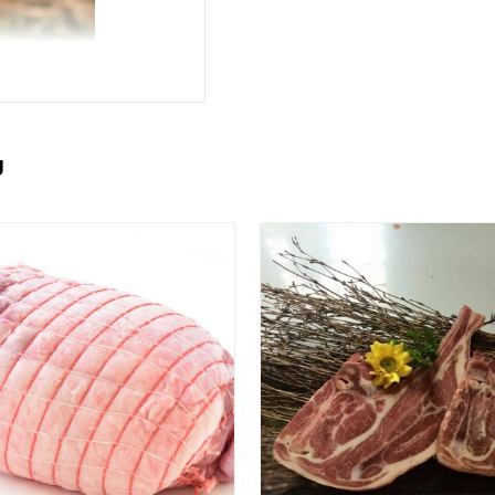
U
ới nhiệt độ -18 độ C.
g nên để thịt tan giá