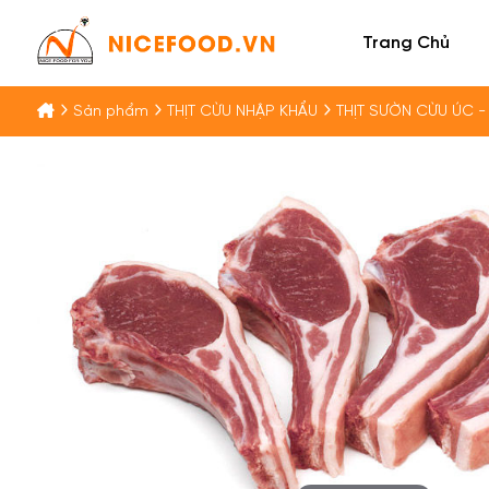
Trang Chủ
Sản phẩm
THỊT CỪU NHẬP KHẨU
THỊT SƯỜN CỪU ÚC -