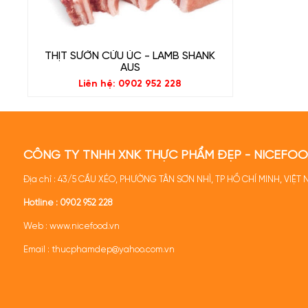
- Chế biến:
được sử dụng nhiều cho món sườn cừu 
đút lò...
THỊT SƯỜN CỪU ÚC - LAMB SHANK
AUS
Liên hệ: 0902 952 228
CÔNG TY TNHH XNK THỰC PHẨM ĐẸP - NICEFO
Địa chỉ : 43/5 CẦU XÉO, PHƯỜNG TÂN SƠN NHÌ, TP HỒ CHÍ MINH, VIỆT
Hotline :
0902 952 228
Web :
www.nicefood.vn
Email : thucphamdep@yahoo.com.vn