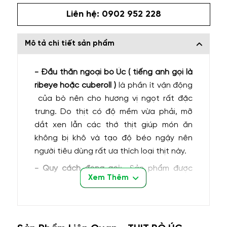
Liên hệ: 0902 952 228
Mô tả chi tiết sản phẩm
- Đầu thăn ngoại bò Úc
( tiếng anh gọi là
ribeye hoặc cuberoll )
là phần ít vận động
của bò nên cho hương vị ngọt rất đặc
trưng. Do thịt có độ mềm vừa phải, mỡ
dắt xen lẫn các thớ thịt giúp món ăn
không bị khô và tạo độ béo ngậy nên
người tiêu dùng rất ưa thích loại thịt này.
- Quy cách đóng gói
: Sản phẩm được
Xem Thêm
nhập khẩu trực tiếp từ Úc & được đóng
bao bì hút chân không kỹ lượng theo từng
khối thịt