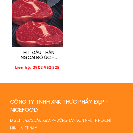
miếng sẽ dễ dàng hơn. Sau đó tẩm ướp
gia vị và trong quá trình đợi gia vị ngấm
đều thì thịt tan giá hết là vừa. Như vậy
thịt vừa có độ dẻo dai, vừa giữ được
hương vị tự nhiên nhất và không bị nát khi
chế biến.
THỊT ĐẦU THĂN
NGOẠI BÒ ÚC -
RIBEYE ÚC
Liên hệ: 0902 952 228
CÔNG TY TNHH XNK THỰC PHẨM ĐẸP -
NICEFOOD
-
Giá trị dinh dưỡng:
cung cấp axit amin,
Địa chỉ : 43/5 CẦU XÉO, PHƯỜNG TÂN SƠN NHÌ, TP HỒ CHÍ
vitamin B6, vitamin B12 bổ sung năng
MINH, VIỆT NAM
lượng cho hệ thần kinh, hệ cơ và tăng sức