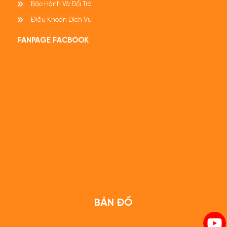
Bảo Hành Và Đổi Trả
Điều Khoản Dịch Vụ
FANPAGE FACBOOK
Bạn muốn mua Thịt đầu thăn ngoại bò Úc
( Ribeye / cuberoll )
Liên hệ ngay với Nice Food
Hotline: 0902 952 228 ( Zalo, Viber, SMS )
Facebook:
www.facebook.com/thitbomynicefood
Website:
www.nicefood.vn
Email:
thucphamdep@nicefood.vn
BẢN ĐỒ