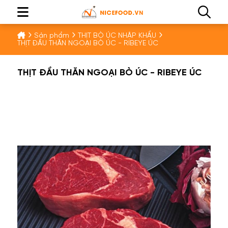
Sản phẩm
THỊT BÒ ÚC NHẬP KHẨU
THỊT ĐẦU THĂN NGOẠI BÒ ÚC - RIBEYE ÚC
THỊT ĐẦU THĂN NGOẠI BÒ ÚC - RIBEYE ÚC