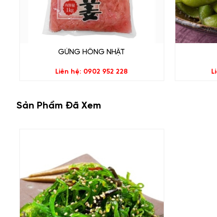
Bạn muốn mua RONG BIỂN TRỘN MÈ ???
GỪNG HỒNG NHẬT
Liên hệ ngay với Nice Food
Liên hệ: 0902 952 228
L
Hotline: 0902 952 228 ( Zalo, Viber, SMS )
Facebook:
www.facebook.com/thitbomynice
Sản Phẩm Đã Xem
Website:
www.nicefood.vn
Email:
thucphamdep@yahoo.com.vn