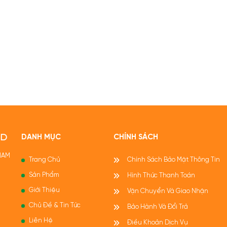
OD
DANH MỤC
CHÍNH SÁCH
 NAM
Trang Chủ
Chính Sách Bảo Mật Thông Tin
Sản Phẩm
Hình Thức Thanh Toán
Giới Thiệu
Vận Chuyển Và Giao Nhận
Chủ Đề & Tin Tức
Bảo Hành Và Đổi Trả
Liên Hệ
Điều Khoản Dịch Vụ