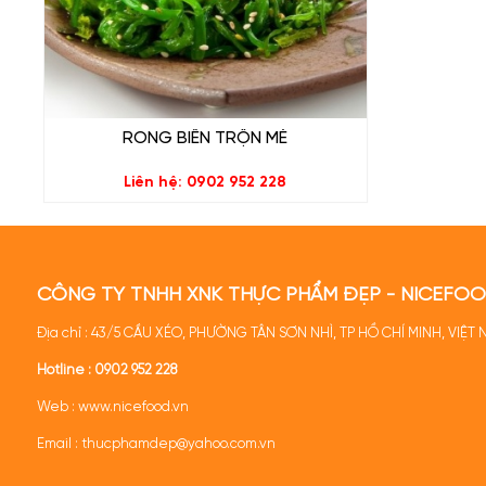
RONG BIỂN TRỘN MÈ
Liên hệ: 0902 952 228
CÔNG TY TNHH XNK THỰC PHẨM ĐẸP - NICEFO
Địa chỉ : 43/5 CẦU XÉO, PHƯỜNG TÂN SƠN NHÌ, TP HỒ CHÍ MINH, VIỆT
Hotline :
0902 952 228
Web :
www.nicefood.vn
Email : thucphamdep@yahoo.com.vn