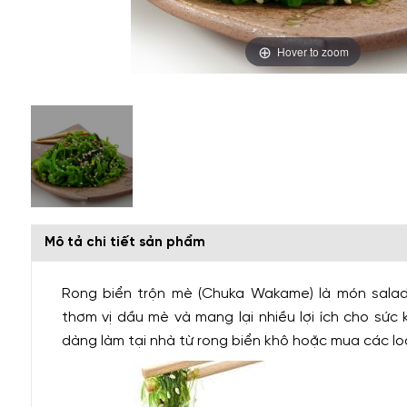
Hover to zoom
Mô tả chi tiết sản phẩm
Rong biển trộn mè (Chuka Wakame) là món salad
thơm vị dầu mè và mang lại nhiều lợi ích cho sức
dàng làm tại nhà từ rong biển khô hoặc mua các loại