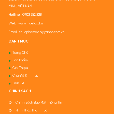
MINH, VIỆT NAM
Hotline :
0902 952 228
Web :
www.nicefood.vn
Email : thucphamdep@yahoo.com.vn
DANH MỤC
Trang Chủ
Sản Phẩm
Giới Thiệu
Chủ Đề & Tin Tức
Liên Hệ
CHÍNH SÁCH
Chính Sách Bảo Mật Thông Tin
Hình Thức Thanh Toán