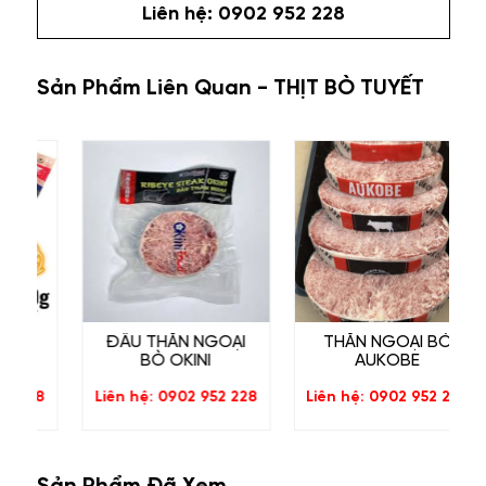
Liên hệ: 0902 952 228
Sản Phẩm Liên Quan - THỊT BÒ TUYẾT
ĐẦU THĂN NGOẠI
THĂN NGOẠI BÒ
BÒ OKINI
AUKOBE
28
Liên hệ: 0902 952 228
Liên hệ: 0902 952 228