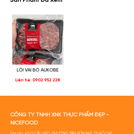
Sản Phẩm Đã Xem
LÕI VAI BÒ AUKOBE
Liên hệ: 0902 952 228
CÔNG TY TNHH XNK THỰC PHẨM ĐẸP -
NICEFOOD
Địa chỉ : 43/5 CẦU XÉO, PHƯỜNG TÂN SƠN NHÌ, TP HỒ CHÍ