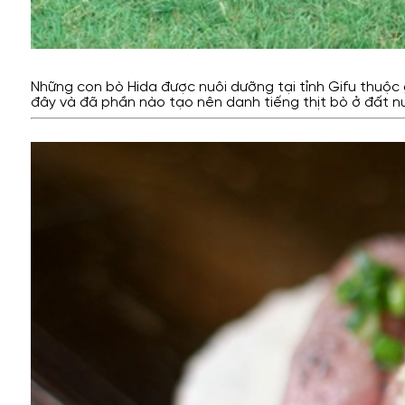
Những con bò Hida được nuôi dưỡng tại tỉnh Gifu thuộc g
đây và đã phần nào tạo nên danh tiếng thịt bò ở đất n