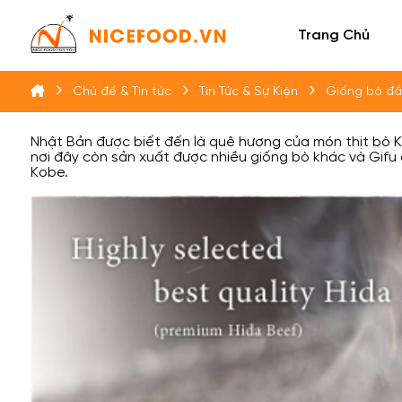
Trang Chủ
Chủ đề & Tin tức
Tin Tức & Sự Kiện
Giống bò đắt
Nhật Bản được biết đến là quê hương của món
thịt bò 
nơi đây còn sản xuất được nhiều giống bò khác và Gifu c
Kobe.