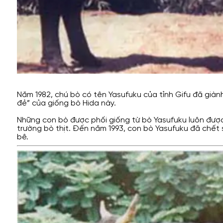
Năm 1982, chú bò có tên Yasufuku của tỉnh Gifu đã giàn
đẻ” của giống bò Hida này.
Những con bò được phối giống từ bò Yasufuku luôn được 
trường bò thịt. Đến năm 1993, con bò Yasufuku đã chết
bê.