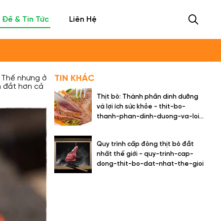
 Đề & Tin Tức
Liên Hệ
. Thế nhưng ở
TIN
KHÁC
n đắt hơn cả
Thịt bò: Thành phần dinh dưỡng
và lợi ích sức khỏe - thit-bo-
thanh-phan-dinh-duong-va-loi-
ich-suc-khoe
Quy trình cấp đông thịt bò đắt
nhất thế giới - quy-trinh-cap-
dong-thit-bo-dat-nhat-the-gioi