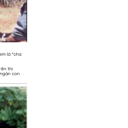
em là “cha
ên thị
 ngàn con