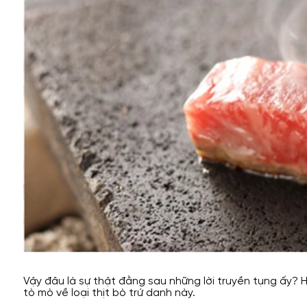
Vậy đâu là sự thật đằng sau những lời truyền tụng ấy? H
tò mò về loại thịt bò trứ danh này.